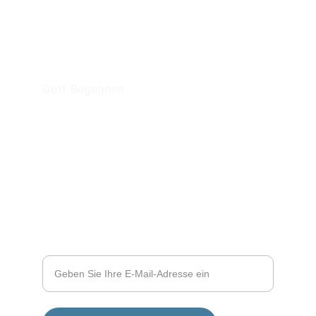
Gott Begegnen
, Menschen Dienen
missionetrev@gmail.com
+39 393-871-5520
Ihre E-Mail-Adresse