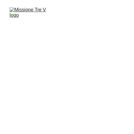
Missione Tre V
Un ministero di YWAM